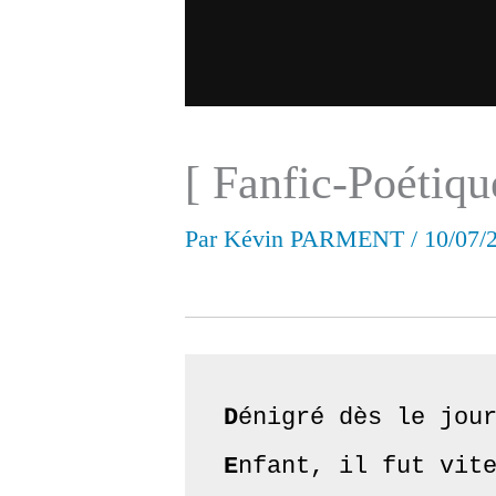
[ Fanfic-Poétiq
Par
Kévin PARMENT
/
10/07/
D
E