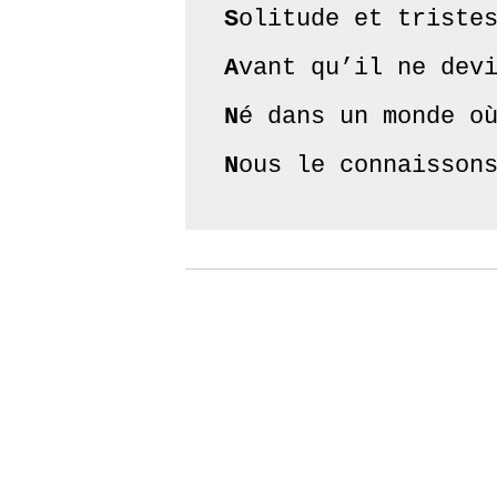
S
A
N
N
ous le connaisson