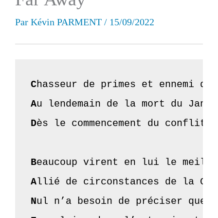
Par
Kévin PARMENT
/
15/09/2022
C
A
D
ès le commencement du conflit d
B
A
N