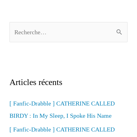
FENCES
: Good
Suns
R
Setting
e
(ytp)
c
h
e
Articles récents
r
c
[ Fanfic-Drabble ] CATHERINE CALLED
h
BIRDY : In My Sleep, I Spoke His Name
e
[ Fanfic-Drabble ] CATHERINE CALLED