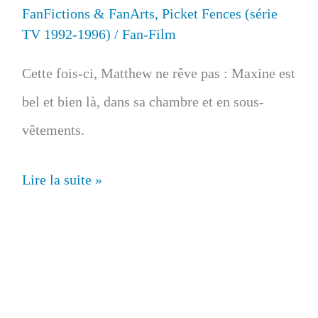
FanFictions & FanArts
,
Picket Fences (série
TV 1992-1996)
/
Fan-Film
Cette fois-ci, Matthew ne rêve pas : Maxine est
bel et bien là, dans sa chambre et en sous-
vêtements.
[
Lire la suite »
Fan-
Film
]
PICKET